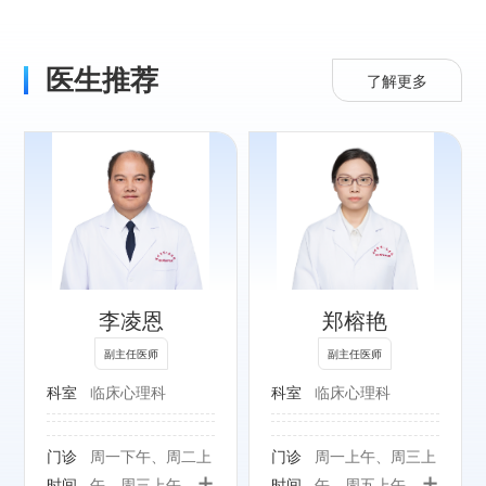
医生推荐
了解更多
专长：
精神科各类常见疾
病，尤其精神分裂
症、睡眠障碍、焦
李凌恩
郑榕艳
虑症、抑郁症的诊
疗及心理治疗。
副主任医师
副主任医师
科室
临床心理科
科室
临床心理科
门诊
周一下午、周二上
门诊
周一上午、周三上
+
+
时间
午、周三上午、周
时间
午、周五上午