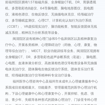
前福州院区拥有1.5T核磁共振、全身螺旋CT机、DR、胃肠透视
机、多普勒彩色B超仪、64导脑电图、脑电地形图仪、肌电图
仪、液相色谱仪、生物反馈仪、无抽搐电休克仪、经颅磁治疗
仪、多导睡眠监测仪、心理CT、计算机化认知行为治疗系统
（CCBT）、VR虚拟现实治疗、脑功能检查、智能反馈团体无线
减压系统，精神压力分析系统等设备。
闽清院区设有精神心理门诊和5个临床病区以及精神康复治
疗中心。开展各类精神、心理障碍治疗（药物、心理、康复、物
理等综合治疗）、MECT、职业功能训练等业务。闽清院区现拥有
全身螺旋CT、DR、多普勒彩色超声诊断系统（彩超）、脑电图、
心电图、血液体液分析仪、高效液相色谱仪等检查设备和无抽搐
电休克治疗仪、团体脑电生物反馈治疗系统、团体音乐治疗系
统、经颅磁刺激治疗仪等精神科专业治疗设备。
福州医学心理咨询中心及福州市未成年人心理健康服务中心
系我省目前规模最大、功能最齐、管理最规范的医学心理治疗机
构，下设心理健康中心和心理康复中心，开展抑郁、焦虑、强
迫、青少年、失眠等各种形式的团体心理治疗、门诊亚专科心理