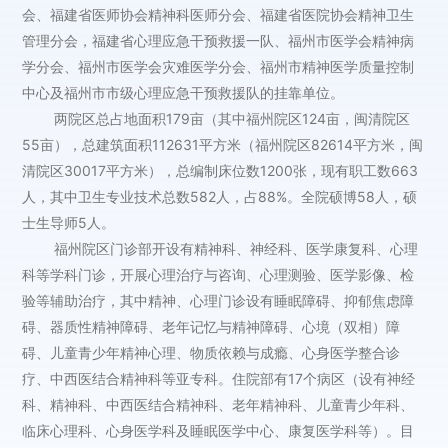
会、福建省医师协会精神科医师分会、福建省医院协会精神卫生
管理分会，福建省心理应急干预救援一队、福州市医学会精神病
学分会、福州市医学会灾难医学分会、福州市精神医学质量控制
中心及福州市市级心理应急干预救援队的挂靠单位。
两院区总占地面积179亩（其中福州院区124亩，闽清院区
55亩），总建筑面积112631平方米（福州院区82614平方米，闽
清院区30017平方米），总编制床位数1200张，现有职工数663
人，其中卫生专业技术总数582人，占88%。全院硕博58人，硕
士生导师5人。
福州院区门诊部开设有精神科、神经科、医学康复科、心理
科等学科门诊，开展心理治疗与咨询、心理测验、医学影像、检
验等辅助治疗，其中精神、心理门诊设有睡眠障碍、抑郁焦虑障
碍、器质性精神障碍、老年记忆与精神障碍、心境（双相）障
碍、儿童青少年精神心理、物质依赖与成瘾、心身医学整合诊
疗、中西医结合精神科等亚专科。住院部有17个病区（设有神经
科、精神科、中西医结合精神科、老年精神科、儿童青少年科、
临床心理科、心身医学科及睡眠医学中心、康复医学科等）。目