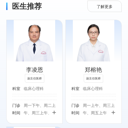
医生推荐
了解更多
专长：
精神科各类常见疾
病，尤其精神分裂
症、睡眠障碍、焦
李凌恩
郑榕艳
虑症、抑郁症的诊
疗及心理治疗。
副主任医师
副主任医师
科室
临床心理科
科室
临床心理科
门诊
周一下午、周二上
门诊
周一上午、周三上
+
+
时间
午、周三上午、周
时间
午、周五上午
五上午